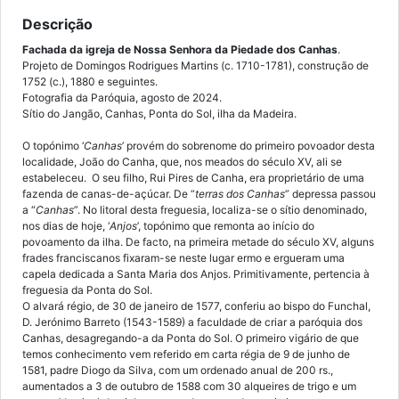
Descrição
Fachada da igreja de Nossa Senhora da Piedade dos Canhas
.
Projeto de Domingos Rodrigues Martins (c. 1710-1781), construção de
1752 (c.), 1880 e seguintes.
Fotografia da Paróquia, agosto de 2024.
Sítio do Jangão, Canhas, Ponta do Sol, ilha da Madeira.
O topónimo ‘
Canhas
’ provém do sobrenome do primeiro povoador desta
localidade, João do Canha, que, nos meados do século XV, ali se
estabeleceu. O seu filho, Rui Pires de Canha, era proprietário de uma
fazenda de canas-de-açúcar. De “
terras dos Canhas
” depressa passou
a “
Canhas
”. No litoral desta freguesia, localiza-se o sítio denominado,
nos dias de hoje, ‘
Anjos
’, topónimo que remonta ao início do
povoamento da ilha. De facto, na primeira metade do século XV, alguns
frades franciscanos fixaram-se neste lugar ermo e ergueram uma
capela dedicada a Santa Maria dos Anjos. Primitivamente, pertencia à
freguesia da Ponta do Sol.
O alvará régio, de 30 de janeiro de 1577, conferiu ao bispo do Funchal,
D. Jerónimo Barreto (1543-1589) a faculdade de criar a paróquia dos
Canhas, desagregando-a da Ponta do Sol. O primeiro vigário de que
temos conhecimento vem referido em carta régia de 9 de junho de
1581, padre Diogo da Silva, com um ordenado anual de 200 rs.,
aumentados a 3 de outubro de 1588 com 30 alqueires de trigo e um