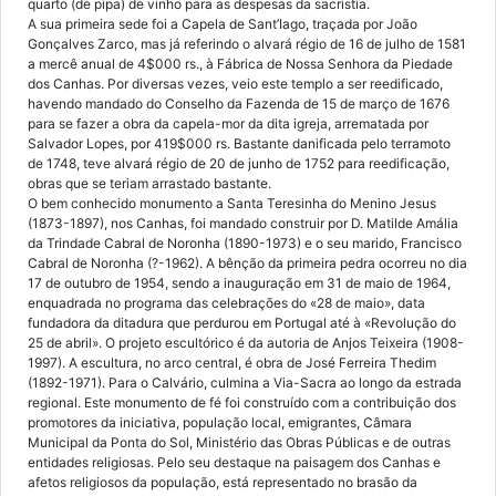
quarto (de pipa) de vinho para as despesas da sacristia.
A sua primeira sede foi a Capela de Sant’Iago, traçada por João
Gonçalves Zarco, mas já referindo o alvará régio de 16 de julho de 1581
a mercê anual de 4$000 rs., à Fábrica de Nossa Senhora da Piedade
dos Canhas. Por diversas vezes, veio este templo a ser reedificado,
havendo mandado do Conselho da Fazenda de 15 de março de 1676
para se fazer a obra da capela-mor da dita igreja, arrematada por
Salvador Lopes, por 419$000 rs. Bastante danificada pelo terramoto
de 1748, teve alvará régio de 20 de junho de 1752 para reedificação,
obras que se teriam arrastado bastante.
O bem conhecido monumento a Santa Teresinha do Menino Jesus
(1873-1897), nos Canhas, foi mandado construir por D. Matilde Amália
da Trindade Cabral de Noronha (1890-1973) e o seu marido, Francisco
Cabral de Noronha (?-1962). A bênção da primeira pedra ocorreu no dia
17 de outubro de 1954, sendo a inauguração em 31 de maio de 1964,
enquadrada no programa das celebrações do «28 de maio», data
fundadora da ditadura que perdurou em Portugal até à «Revolução do
25 de abril». O projeto escultórico é da autoria de Anjos Teixeira (1908-
1997). A escultura, no arco central, é obra de José Ferreira Thedim
(1892-1971). Para o Calvário, culmina a Via-Sacra ao longo da estrada
regional. Este monumento de fé foi construído com a contribuição dos
promotores da iniciativa, população local, emigrantes, Câmara
Municipal da Ponta do Sol, Ministério das Obras Públicas e de outras
entidades religiosas. Pelo seu destaque na paisagem dos Canhas e
afetos religiosos da população, está representado no brasão da