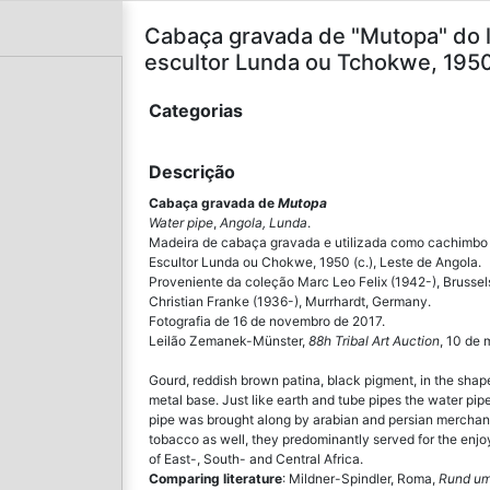
Cabaça gravada de "Mutopa" do 
escultor Lunda ou Tchokwe, 1950 
Categorias
Descrição
Cabaça gravada de
Mutopa
Water pipe
,
Angola, Lunda
.
Madeira de cabaça gravada e utilizada como cachimbo
Escultor Lunda ou Chokwe, 1950 (c.), Leste de Angola.
Proveniente da coleção Marc Leo Felix (1942-), Brussel
Christian Franke (1936-), Murrhardt, Germany.
Fotografia de 16 de novembro de 2017.
Leilão Zemanek-Münster,
88h Tribal Art Auction
, 10 de
Gourd, reddish brown patina, black pigment, in the shap
metal base. Just like earth and tube pipes the water pi
pipe was brought along by arabian and persian merchants
tobacco as well, they predominantly served for the enjoy
of East-, South- and Central Africa.
Comparing literature
: Mildner-Spindler, Roma,
Rund um