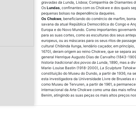
gravadas da Lunda
,
Lisboa; Companhia de Diamantes de
Os
Lundas
, confinantes com os Chokwe e dos quais sep
pequenas bolsas na dependência daqueles
.
Os Chokwe
, b
eneficiando
do
comércio
de
marfim
,
borr
savana
da
atual
República
Democrática
do
Congo
e
An
Europa
e
do
Novo
Mundo
.
Como
importantes
governant
para as
suas
cortes
, como as esculturas dos seus ante
europeus, ou as máscaras para os seus ritos de passage
cultural Chibinda Ilunga, lendário caçador, em princípi
1670), deram origem ao reino Chokwe, que se separa ass
general Henrique Augusto Dias de Carvalho (1843-190
historia tradicional dos povos da Lunda
, 1890, mas a di
Marie-Louise Bastin (1918-2000),
La Sculpture Tshokw
constituição do Museu do Dundo, a partir de 1936, na 
esta investigadora
da Universidade Livre de Bruxelas e
como Museu de Tervuren, a partir de 1961, a permanec
internacional da Arte Chokwe como uma das mais refina
Benim, atingindo as suas peças os mais altos preços no