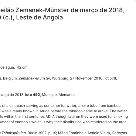
leilão Zemanek-Münster de março de 2018,
(c.), Leste de Angola
 de água, 42 cm.
s, Belgium;
Zemanek-Münster
, Würzburg, 27 November 2010, lot 578;
 março de 2018,
lote 492
, Munique, Alemanha.
e of a calabash serving as container for water, smoke tube from bamboo,
pe was already known in Africa before the tobacco came to arrive. The water
 within the first centuries AD. Although lateron they were used for smoking
ment of cannabis which is why their distribution was restricted on the area
 Tabakspfeifen,
Berlin 1992, p. 19; Mário Fontinha e Acácio Vieira,
Cabaças