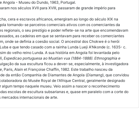
 Angola - Museu do Dundo, 1963, Portugal
.
aram nos séculos XVII para XVIII, passaram de grande império para
acha
,
cera
e
escravos
africanos
,
emergiram
ao longo do século XIX
na
gola
tornando
-
se
parceiros
comerciais
ativos
com
os comerciantes
da
es
regionais
,
o
seu
prestígio
e
poder
reflete-se
na
arte
que
encomendavam
passados, as cadeiras em que se sentavam para receber os comerciantes
m, onde se definia a coesão social. O ancestral dos Chokwe é o herói
o, Luba e que tendo casado com a rainha Lunda Lueji A'Nkonde (c. 1635- c.
im do velho reino Lunda. A sua história em Angola foi levantada pelo
9),
Expedicao portuguesa ao Muatian vua (1884-1888). Ethnographia e
vulgação da sua escultura ficou a dever-se, especialmente, à investigadora
e
, Paris, Alain et Françoise Chaffin, 1982. Este trabalho nasceu da
sede da então Companhia de Diamantes de Angola (
Diamang
), que convidou
 colaboradora do Musée Royal de l'Afrique Central, geralmente designado
er algum tempo naquele museu. Veio assim a nascer o reconhecimento
das escolas de escultura subsarianas e, quase em paralelo com a corte do
s mercados internacionais de arte.