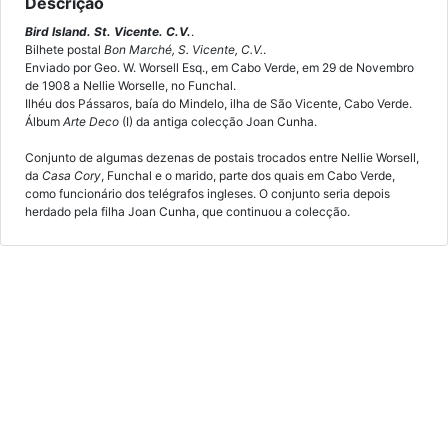
Descrição
Bird Island. St. Vicente. C.V.
.
Bilhete postal
Bon Marché, S. Vicente, C.V.
.
Enviado por Geo. W. Worsell Esq., em Cabo Verde, em 29 de Novembro
de 1908 a Nellie Worselle, no Funchal.
Ilhéu dos Pássaros, baía do Mindelo, ilha de São Vicente, Cabo Verde.
Álbum
Arte Deco
(I) da antiga colecção Joan Cunha.
Conjunto de algumas dezenas de postais trocados entre Nellie Worsell,
da
Casa Cory
, Funchal e o marido, parte dos quais em Cabo Verde,
como funcionário dos telégrafos ingleses. O conjunto seria depois
herdado pela filha Joan Cunha, que continuou a colecção.