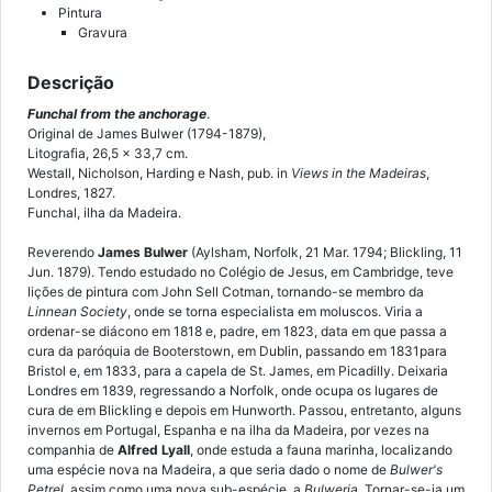
Pintura
Gravura
Descrição
Funchal from the anchorage
.
Original de James Bulwer (1794-1879),
Litografia, 26,5 x 33,7 cm.
Westall, Nicholson, Harding e Nash, pub. in
Views in the Madeiras
,
Londres, 1827.
Funchal, ilha da Madeira.
Reverendo
James Bulwer
(Aylsham, Norfolk, 21 Mar. 1794; Blickling, 11
Jun. 1879). Tendo estudado no Colégio de Jesus, em Cambridge, teve
lições de pintura com John Sell Cotman, tornando-se membro da
Linnean Society
, onde se torna especialista em moluscos. Viria a
ordenar-se diácono em 1818 e, padre, em 1823, data em que passa a
cura da paróquia de Booterstown, em Dublin, passando em 1831para
Bristol e, em 1833, para a capela de St. James, em Picadilly. Deixaria
Londres em 1839, regressando a Norfolk, onde ocupa os lugares de
cura de em Blickling e depois em Hunworth. Passou, entretanto, alguns
invernos em Portugal, Espanha e na ilha da Madeira, por vezes na
companhia de
Alfred Lyall
, onde estuda a fauna marinha, localizando
uma espécie nova na Madeira, a que seria dado o nome de
Bulwer's
Petrel
, assim como uma nova sub-espécie, a
Bulweria
. Tornar-se-ia um