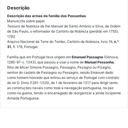
Descrição
Descrição das armas da família dos Pessanhas
.
Manuscrito sobre papel.
Tesouro da Nobreza
de frei Manuel de Santo António e Silva, da Ordem
de São Paulo, o reformador do Cartório da Nobreza (perdido em 1755),
1783.
Arquivo Nacional da Torre do Tombo,
Cartório da Nobreza
, livro 16,
n.º
31
, fl. 178, Portugal.
Família que em Portugal teve origem em
Emanuel Passagno
(Génova,
1285-97-c. 1343), que passou a usar o nome de
Manuel Pessanha
,
filho de
Micer
Simone Passagno, Pessagno, Pezagno ou Pizagno,
senhor do castelo de Passagno ou Pessagno, sendo Emanuel dado
como homem honrado que entrou ao serviço de Portugal com contrato
do rei D. Dinis (1261-1325), de 1 de fevereiro de 1317 para dirigir tanto
as construções navais como toda a navegação portuguesa, na paz
como na guerra, tendo-o encarregado de reorganizar a ainda incipiente
Armada Portuguesa.