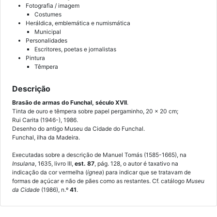
Fotografia / imagem
Costumes
Heráldica, emblemática e numismática
Municipal
Personalidades
Escritores, poetas e jornalistas
Pintura
Têmpera
Descrição
Brasão de armas do Funchal, século XVII
.
Tinta de ouro e têmpera sobre papel pergaminho, 20 x 20 cm;
Rui Carita (1946-), 1986.
Desenho do antigo Museu da Cidade do Funchal.
Funchal, ilha da Madeira.
Executadas sobre a descrição de Manuel Tomás (1585-1665), na
Insulana
, 1635, livro III,
est. 87
, pág. 128, o autor é taxativo na
indicação da cor vermelha (
ígnea
) para indicar que se tratavam de
formas de açúcar e não de pães como as restantes. Cf. catálogo
Museu
da Cidade
(1986), n.º
41
.