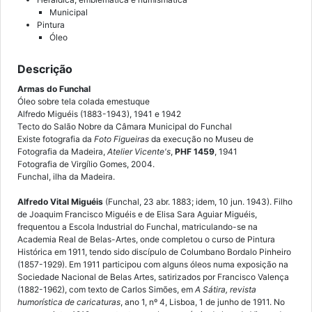
Municipal
Pintura
Óleo
Descrição
Armas do Funchal
Óleo sobre tela colada emestuque
Alfredo Miguéis (1883-1943), 1941 e 1942
Tecto do Salão Nobre da Câmara Municipal do Funchal
Existe fotografia da
Foto Figueiras
da execução no Museu de
Fotografia da Madeira,
Atelier Vicente's
,
PHF 1459
, 1941
Fotografia de Virgílio Gomes, 2004.
Funchal, ilha da Madeira.
Alfredo Vital Miguéis
(Funchal, 23 abr. 1883; idem, 10 jun. 1943). Filho
de Joaquim Francisco Miguéis e de Elisa Sara Aguiar Miguéis,
frequentou a Escola Industrial do Funchal, matriculando-se na
Academia Real de Belas-Artes, onde completou o curso de Pintura
Histórica em 1911, tendo sido discípulo de Columbano Bordalo Pinheiro
(1857-1929). Em 1911 participou com alguns óleos numa exposição na
Sociedade Nacional de Belas Artes, satirizados por Francisco Valença
(1882-1962), com texto de Carlos Simões, em
A Sátira, revista
humorística de caricaturas
, ano 1, nº 4, Lisboa, 1 de junho de 1911. No