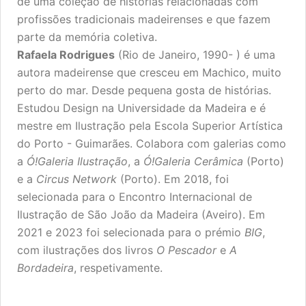
de uma coleção de histórias relacionadas com
profissões tradicionais madeirenses e que fazem
parte da memória coletiva.
Rafaela Rodrigues
(Rio de Janeiro, 1990- ) é uma
autora madeirense que cresceu em Machico, muito
perto do mar. Desde pequena gosta de histórias.
Estudou Design na Universidade da Madeira e é
mestre em Ilustração pela Escola Superior Artística
do Porto - Guimarães. Colabora com galerias como
a
Ó!Galeria Ilustração
, a
Ó!Galeria Cerâmica
(Porto)
e a
Circus Network
(Porto). Em 2018, foi
selecionada para o Encontro Internacional de
Ilustração de São João da Madeira (Aveiro). Em
2021 e 2023 foi selecionada para o prémio
BIG
,
com ilustrações dos livros
O Pescador
e
A
Bordadeira
, respetivamente.