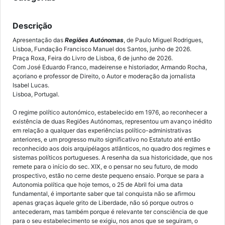
Descrição
Apresentação das
Regiões Autónomas
, de Paulo Miguel Rodrigues,
Lisboa, Fundação Francisco Manuel dos Santos, junho de 2026.
Praça Roxa, Feira do Livro de Lisboa, 6 de junho de 2026.
Com José Eduardo Franco, madeirense e historiador, Armando Rocha,
açoriano e professor de Direito, o Autor e moderação da jornalista
Isabel Lucas.
Lisboa, Portugal.
O regime político autonómico, estabelecido em 1976, ao reconhecer a
existência de duas Regiões Autónomas, representou um avanço inédito
em relação a qualquer das experiências político-administrativas
anteriores, e um progresso muito significativo no Estatuto até então
reconhecido aos dois arquipélagos atlânticos, no quadro dos regimes e
sistemas políticos portugueses. A resenha da sua historicidade, que nos
remete para o início do sec. XIX, e o pensar no seu futuro, de modo
prospectivo, estão no cerne deste pequeno ensaio. Porque se para a
Autonomia política que hoje temos, o 25 de Abril foi uma data
fundamental, é importante saber que tal conquista não se afirmou
apenas graças àquele grito de Liberdade, não só porque outros o
antecederam, mas também porque é relevante ter consciência de que
para o seu estabelecimento se exigiu, nos anos que se seguiram, o