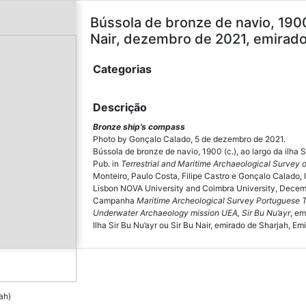
Bússola de bronze de navio, 1900 (
Nair, dezembro de 2021, emirado
Categorias
Descrição
Bronze ship’s compass
Photo by Gonçalo Calado, 5 de dezembro de 2021.
Bússola de bronze de navio, 1900 (c.), ao largo da ilha Si
Pub. in
Terrestrial and Maritime Archaeological Survey of
Monteiro, Paulo Costa, Filipe Castro e Gonçalo Calado, I
Lisbon NOVA University and Coimbra University, Dece
Campanha
Maritime Archeological Survey Portuguese
Underwater Archaeology mission UEA, Sir Bu Nu’ayr
, e
Ilha Sir Bu Nu’ayr ou Sir Bu Nair, emirado de Sharjah, E
ah)