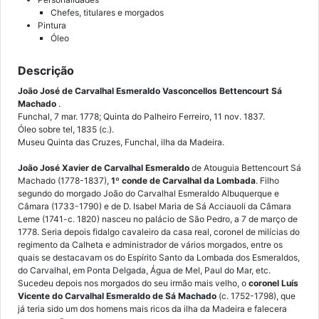
Chefes, titulares e morgados
Pintura
Óleo
Descrição
João José de Carvalhal Esmeraldo Vasconcellos Bettencourt Sá
Machado
.
Funchal, 7 mar. 1778; Quinta do Palheiro Ferreiro, 11 nov. 1837.
Óleo sobre tel, 1835 (c.).
Museu Quinta das Cruzes, Funchal, ilha da Madeira.
João José Xavier de Carvalhal
Esmeraldo
de Atouguia Bettencourt Sá
Machado (1778-1837),
1º conde de Carvalhal da Lombada
. Filho
segundo do morgado João do Carvalhal Esmeraldo Albuquerque e
Câmara (1733-1790) e de D. Isabel Maria de Sá Acciauoli da Câmara
Leme (1741-c. 1820) nasceu no palácio de São Pedro, a 7 de março de
1778. Seria depois fidalgo cavaleiro da casa real, coronel de milícias do
regimento da Calheta e administrador de vários morgados, entre os
quais se destacavam os do Espírito Santo da Lombada dos Esmeraldos,
do Carvalhal, em Ponta Delgada, Água de Mel, Paul do Mar, etc.
Sucedeu depois nos morgados do seu irmão mais velho, o
coronel Luís
Vicente do Carvalhal Esmeraldo de Sá Machado
(c. 1752-1798), que
já teria sido um dos homens mais ricos da ilha da Madeira e falecera