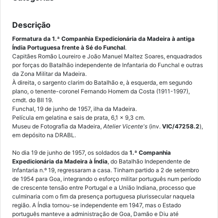
Descrição
Formatura da 1.ª Companhia Expedicionária da Madeira à antiga
Índia Portuguesa frente à Sé do Funchal
.
Capitães Romão Loureiro e João Manuel Maltez Soares, enquadrados
por forças do Batalhão independente de Infantaria do Funchal e outras
da Zona Militar da Madeira.
À direita, o sargento clarim do Batalhão e, à esquerda, em segundo
plano, o tenente-coronel Fernando Homem da Costa (1911-1997),
cmdt. do BII 19.
Funchal, 19 de junho de 1957, ilha da Madeira.
Película em gelatina e sais de prata, 6,1 x 9,3 cm.
Museu de Fotografia da Madeira,
Atelier Vicente's
(inv.
VIC/47258.2
),
em depósito na DRABL.
No dia 19 de junho de 1957, os soldados da
1.ª Companhia
Expedicionária da Madeira à Índia
, do Batalhão Independente de
Infantaria n.º 19, regressaram a casa. Tinham partido a 2 de setembro
de 1954 para Goa, integrando o esforço militar português num período
de crescente tensão entre Portugal e a União Indiana, processo que
culminaria com o fim da presença portuguesa plurissecular naquela
região. A Índia tornou-se independente em 1947, mas o Estado
português manteve a administração de Goa, Damão e Diu até