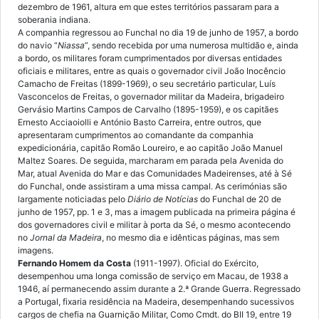
dezembro de 1961, altura em que estes territórios passaram para a
soberania indiana.
A companhia regressou ao Funchal no dia 19 de junho de 1957, a bordo
do navio “
Niassa
”, sendo recebida por uma numerosa multidão e, ainda
a bordo, os militares foram cumprimentados por diversas entidades
oficiais e militares, entre as quais o governador civil João Inocêncio
Camacho de Freitas (1899-1969), o seu secretário particular, Luís
Vasconcelos de Freitas, o governador militar da Madeira, brigadeiro
Gervásio Martins Campos de Carvalho (1895-1959), e os capitães
Ernesto Acciaoiolli e António Basto Carreira, entre outros, que
apresentaram cumprimentos ao comandante da companhia
expedicionária, capitão Romão Loureiro, e ao capitão João Manuel
Maltez Soares. De seguida, marcharam em parada pela Avenida do
Mar, atual Avenida do Mar e das Comunidades Madeirenses, até à Sé
do Funchal, onde assistiram a uma missa campal. As cerimónias são
largamente noticiadas pelo
Diário de Notícias
do Funchal de 20 de
junho de 1957, pp. 1 e 3, mas a imagem publicada na primeira página é
dos governadores civil e militar à porta da Sé, o mesmo acontecendo
no
Jornal da Madeira
, no mesmo dia e idênticas páginas, mas sem
imagens.
Fernando Homem da Costa
(1911-1997). Oficial do Exército,
desempenhou uma longa comissão de serviço em Macau, de 1938 a
1946, aí permanecendo assim durante a 2.ª Grande Guerra. Regressado
a Portugal, fixaria residência na Madeira, desempenhando sucessivos
cargos de chefia na Guarnição Militar, Como Cmdt. do BII 19, entre 19