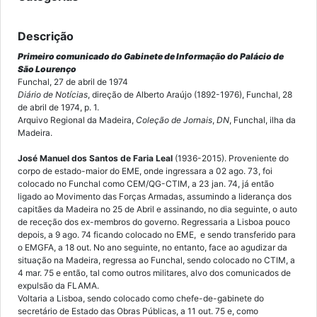
Descrição
Primeiro comunicado do Gabinete de Informação do Palácio de
São Lourenço
Funchal, 27 de abril de 1974
Diário de Notícias
, direção de Alberto Araújo (1892-1976), Funchal, 28
de abril de 1974, p. 1.
Arquivo Regional da Madeira,
Coleção de Jornais
,
DN
, Funchal, ilha da
Madeira.
José Manuel dos Santos de Faria Leal
(1936-2015). Proveniente do
corpo de estado-maior do EME, onde ingressara a 02 ago. 73, foi
colocado no Funchal como CEM/QG-CTIM, a 23 jan. 74, já então
ligado ao Movimento das Forças Armadas, assumindo a liderança dos
capitães da Madeira no 25 de Abril e assinando, no dia seguinte, o auto
de receção dos ex-membros do governo. Regressaria a Lisboa pouco
depois, a 9 ago. 74 ficando colocado no EME, e sendo transferido para
o EMGFA, a 18 out. No ano seguinte, no entanto, face ao agudizar da
situação na Madeira, regressa ao Funchal, sendo colocado no CTIM, a
4 mar. 75 e então, tal como outros militares, alvo dos comunicados de
expulsão da FLAMA.
Voltaria a Lisboa, sendo colocado como chefe-de-gabinete do
secretário de Estado das Obras Públicas, a 11 out. 75 e, como