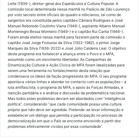
Leite (1936-), diretor-geral dos Espetáculos e Cultura Popular. A
comissão local determinada nessa manhã no Palácio de São Lourenço
por voto secreto entre oficiais do quadro e milicianos, tal como de
sargentos era constituída pelos capitães Câmara Rodrigues e José
Manuel Reboredo Coutinho Viana (1946-), aspirante Albano Manuel
Montenegro Bessa Monteiro (1949-) e o capitão Rui Carita (1946-).
Foram ainda eleitos nessa manhã para fazerem parte da comissão o
capitão José Jorge Frutuoso da Silva (1922-1982), o pintor Jorge
Marques da Silva (1936-2022) e José Júlio Caldeira Leal. O objetivo
deste programa era fortalecer a aliança entre o Povo e o MFA,
assumido como um movimento libertador. As Campanhas de
Dinamização Cultural e Ação Cívica do MFA foram idealizadas para
serem uma ferramenta no fortalecimento desta relação que
condensava os ideais da fação progressista do MFA. O seu programa
apontava várias linhas a abordar no contacto com as populações – a
luta antifascista, o programa do MFA, o apoio às Forças Armadas, a
isenção partidária e a análise e discussão da problemática nacional.
Mas todos estes problemas deviam ser abordados com “
inteligência
política
”, considerando “
que cada comunidade possui uma cultura
própria que não deve ser agredida. Pretende-se levar informação e
estabelecer um diálogo que permita a participação no processo de
democratização em que o País se encontra envolvido a partir dos
problemas efetivamente vividos por essa comunidade
”.