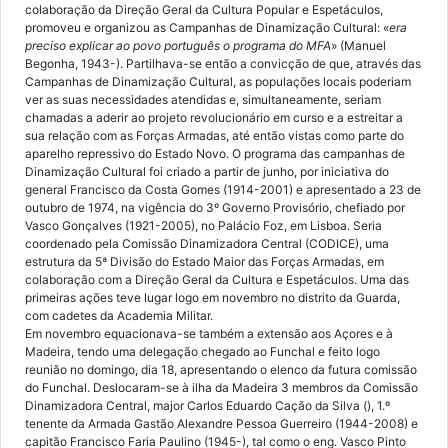
colaboração da Direção Geral da Cultura Popular e Espetáculos,
promoveu e organizou as Campanhas de Dinamização Cultural: «
era
preciso explicar ao povo português o programa do MFA
» (Manuel
Begonha, 1943-). Partilhava-se então a convicção de que, através das
Campanhas de Dinamização Cultural, as populações locais poderiam
ver as suas necessidades atendidas e, simultaneamente, seriam
chamadas a aderir ao projeto revolucionário em curso e a estreitar a
sua relação com as Forças Armadas, até então vistas como parte do
aparelho repressivo do Estado Novo. O programa das campanhas de
Dinamização Cultural foi criado a partir de junho, por iniciativa do
general Francisco da Costa Gomes (1914-2001) e apresentado a 23 de
outubro de 1974, na vigência do 3º Governo Provisório, chefiado por
Vasco Gonçalves (1921-2005), no Palácio Foz, em Lisboa. Seria
coordenado pela Comissão Dinamizadora Central (CODICE), uma
estrutura da 5ª Divisão do Estado Maior das Forças Armadas, em
colaboração com a Direção Geral da Cultura e Espetáculos. Uma das
primeiras ações teve lugar logo em novembro no distrito da Guarda,
com cadetes da Academia Militar.
Em novembro equacionava-se também a extensão aos Açores e à
Madeira, tendo uma delegação chegado ao Funchal e feito logo
reunião no domingo, dia 18, apresentando o elenco da futura comissão
do Funchal. Deslocaram-se à ilha da Madeira 3 membros da Comissão
Dinamizadora Central, major Carlos Eduardo Cação da Silva (), 1.º
tenente da Armada Gastão Alexandre Pessoa Guerreiro (1944-2008) e
capitão Francisco Faria Paulino (1945-), tal como o eng. Vasco Pinto