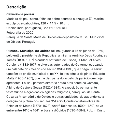
Descrição
Calvário de pousar
.
Madeira de pau-santo, folha de cobre dourada a azougue (?), marfim
esculpido e cabochões, 126 x 44,5 x 10 cm.
Oficina indo-portuguesa, Goa (?), 1660 (c.)
Fotografia de 2020.
Paróquia de Santa Maria de Óbidos em depósito no Museu Municipal
de Óbidos, Portugal.
O
Museu Municipal de Óbidos
foi inaugurado a 15 de junho de 1970,
pelo então presidente da República, almirante Américo Deus Rodrigues
Tomás (1894-1987) o cardeal patriarca de Lisboa, D. Manuel Alves
Cerejeira (1888-1977) e diversas autoridades do Governo, ocupando
um palacete dos meados do século XVII e XVIII, que chegou a servir
também de prisão municipal e, no XX, foi residência do pintor Eduardo
Malta (1900-1967), que lhe deu parte do aspeto de palácio que hoje
apresenta. Foi seu primeiro diretor o então presidente da Câmara,
Albino de Castro e Sousa (1922-1984). A exposição permanente
testemunha a ação das colegiadas religiosas, paróquias, da Santa
Casa da Misericórdia de Óbidos e outras entidades, destacando-se a
coleção de pintura dos séculos XVI e XVII, onde constam obras de
Belchior de Matos (1570-1628), André Reinoso (c. 1590-1650), ativo
entre entre 1610 e 1641, e Josefa d’Óbidos (1630-1684). Pub. in
Cristo