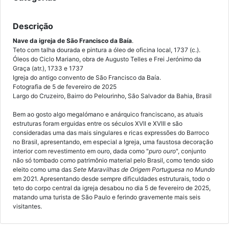
Descrição
Nave da igreja de São Francisco
da Baía
.
Teto com talha dourada e pintura a óleo de oficina local, 1737 (c.).
Óleos do Ciclo Mariano, obra de Augusto Telles e Frei Jerónimo da
Graça (atr.), 1733 e 1737
Igreja do antigo convento de São Francisco da Baía.
Fotografia de 5 de fevereiro de 2025
Largo do Cruzeiro, Bairro do Pelourinho, São Salvador da Bahia, Brasil
Bem ao gosto algo megalómano e anárquico franciscano, as atuais
estruturas foram erguidas entre os séculos XVII e XVIII e são
consideradas uma das mais singulares e ricas expressões do Barroco
no Brasil, apresentando, em especial a Igreja, uma faustosa decoração
interior com revestimento em ouro, dada como "
puro ouro
", conjunto
não só tombado como patrimônio material pelo Brasil, como tendo sido
eleito como uma das
Sete Maravilhas de Origem Portuguesa no Mundo
em 2021. Apresentando desde sempre dificuldades estruturais, todo o
teto do corpo central da igreja desabou no dia 5 de fevereiro de 2025,
matando uma turista de São Paulo e ferindo gravemente mais seis
visitantes.