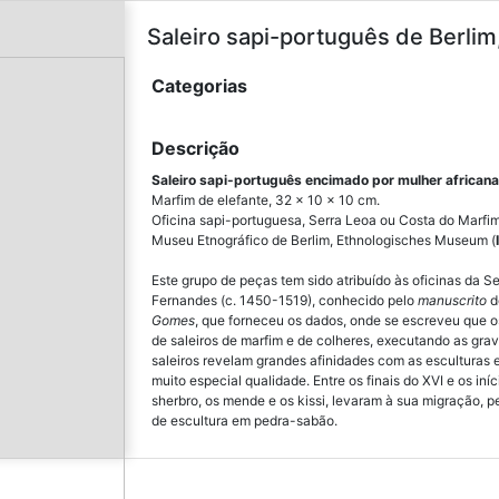
Saleiro sapi-português de Berlim
Categorias
Descrição
Saleiro sapi-português encimado por mulher african
Marfim de elefante, 32 x 10 x 10 cm.
Oficina sapi-portuguesa, Serra Leoa ou Costa do Marfim,
Museu Etnográfico de Berlim, Ethnologisches Museum (
Este grupo de peças tem sido atribuído às oficinas da S
Fernandes (c. 1450-1519), conhecido pelo
manuscrito
d
Gomes
, que forneceu os dados, onde se escreveu que o
de saleiros de marfim e de colheres, executando as gr
saleiros revelam grandes afinidades com as esculturas 
muito especial qualidade. Entre os finais do XVI e os in
sherbro, os mende e os kissi, levaram à sua migração, p
de escultura em pedra-sabão.