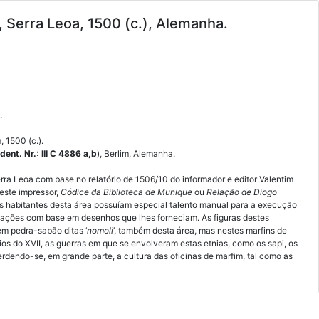
, Serra Leoa, 1500 (c.), Alemanha.
a
.
 1500 (c.).
Ident. Nr.: III C 4886 a,b
), Berlim, Alemanha.
erra Leoa com base no relatório de 1506/10 do informador e editor Valentim
este impressor,
Códice da Biblioteca de Munique
ou
Relação de Diogo
s habitantes desta área possuíam especial talento manual para a execução
avações com base em desenhos que lhes forneciam. As figuras destes
em pedra-sabão ditas ‘
nomoli
’, também desta área, mas nestes marfins de
ícios do XVII, as guerras em que se envolveram estas etnias, como os sapi, os
erdendo-se, em grande parte, a cultura das oficinas de marfim, tal como as