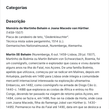
Categorias
Descrição
Memória de
Martinho Behaim e Joana Macedo van Hürther
.
(1459-1507)
Placa de candeeiro de teto, "
Gedenkleuchter
".
Técnica mista sobre pergaminho, 1514 (c.).
Germanisches Nationalmuseuk, Nuremberga, Alemanha.
Martin (II) Behaim
(Nuremberga, 6 out. 1459-Lisboa, 29 jul. 1507),
Martinho da Boémia ou Martin Behaim von Schwarzbach, Boemia, foi
um cosmógrafo, comerciante e explorador que casou e viveu durante
alguns anos na ilha do Faial, nos Açores. De uma família Boémia,
apelido que utilizava, começou por se radicar em Malines, depois em
Antuérpia, partindo em 1480 para Lisboa onde integra a comunidade
mercantil internacional interessada na exploração ultramarina.
Embarcou, em 1482, como cosmógrafo na armada de Diogo Cão (c.
1440-c. 1488) que explorava as costas de África e entrou no Rio
Congo, devendo ter passado na viagem de retorno pelos Açores, em
1484, como se fazia e, em 1486, fixa-se na cidade da Horta, onde casa
com Joana Macedo, filha do flamengo Jobst van Hürther (c. 1430-
1495). Permanece na ilha do Faial até 1490, data em que se desloca a