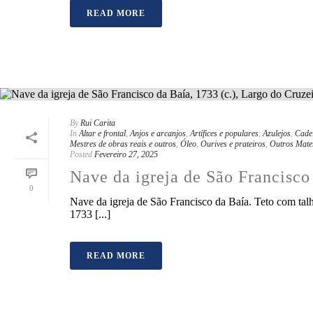
READ MORE
By
Rui Carita
In
Altar e frontal
,
Anjos e arcanjos
,
Artífices e populares
,
Azulejos
,
Cadei
Mestres de obras reais e outros
,
Óleo
,
Ourives e prateiros
,
Outros Mate
Posted
Fevereiro 27, 2025
Nave da igreja de São Francisco 
0
Nave da igreja de São Francisco da Baía. Teto com talha
1733 [...]
READ MORE