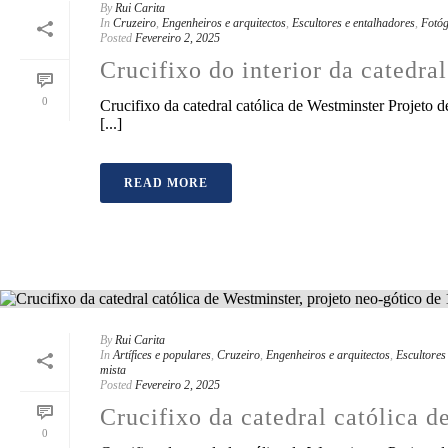
By
Rui Carita
In
Cruzeiro
,
Engenheiros e arquitectos
,
Escultores e entalhadores
,
Fotóg
Posted
Fevereiro 2, 2025
Crucifixo do interior da catedra
0
Crucifixo da catedral católica de Westminster Projeto 
[...]
READ MORE
By
Rui Carita
In
Artífices e populares
,
Cruzeiro
,
Engenheiros e arquitectos
,
Escultores
mista
Posted
Fevereiro 2, 2025
Crucifixo da catedral católica d
0