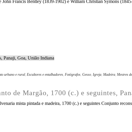
de John Francis Bentley (1839-1902) e William Christian Symons (1845-1
to urbano e rural
,
Escultores e entalhadores
,
Fotógrafos
,
Gesso
,
Igreja
,
Madeira
,
Mestres de
anto de Margão, 1700 (c.) e seguintes, Pa
venaria mista pintada e madeira, 1700 (c.) e seguintes Conjunto reconst