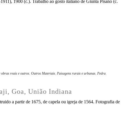
911), 1900 (c.). Trabalho ao gosto italiano de Giunta Pisano (c.
 obras reais e outros
,
Outros Materiais
,
Paisagens rurais e urbanas
,
Pedra
,
naji, Goa, União Indiana
ruido a partir de 1675, de capela ou igreja de 1564. Fotografia de