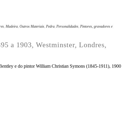
res
,
Madeira
,
Outros Materiais
,
Pedra
,
Personalidades
,
Pintores, gravadores e
895 a 1903, Westminster, Londres,
o Bentley e do pintor William Christian Symons (1845-1911), 1900