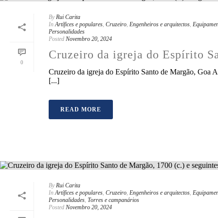
By
Rui Carita
In
Artífices e populares
,
Cruzeiro
,
Engenheiros e arquitectos
,
Equipamen
Personalidades
Posted
Novembro 20, 2024
Cruzeiro da igreja do Espírito S
0
Cruzeiro da igreja do Espírito Santo de Margão, Goa Al
[...]
READ MORE
By
Rui Carita
In
Artífices e populares
,
Cruzeiro
,
Engenheiros e arquitectos
,
Equipamen
Personalidades
,
Torres e campanários
Posted
Novembro 20, 2024