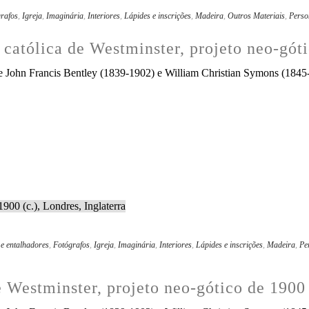
rafos
,
Igreja
,
Imaginária
,
Interiores
,
Lápides e inscrições
,
Madeira
,
Outros Materiais
,
Perso
l católica de Westminster, projeto neo-góti
de John Francis Bentley (1839-1902) e William Christian Symons (1845-1
 e entalhadores
,
Fotógrafos
,
Igreja
,
Imaginária
,
Interiores
,
Lápides e inscrições
,
Madeira
,
Pe
e Westminster, projeto neo-gótico de 1900 