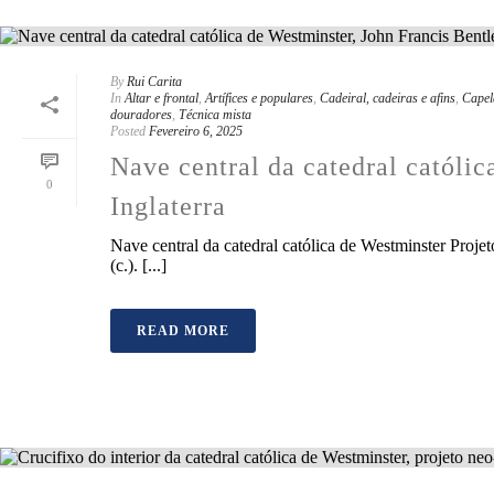
By
Rui Carita
In
Altar e frontal
,
Artífices e populares
,
Cadeiral, cadeiras e afins
,
Capel
douradores
,
Técnica mista
Posted
Fevereiro 6, 2025
Nave central da catedral católi
0
Inglaterra
Nave central da catedral católica de Westminster Proje
(c.). [...]
READ MORE