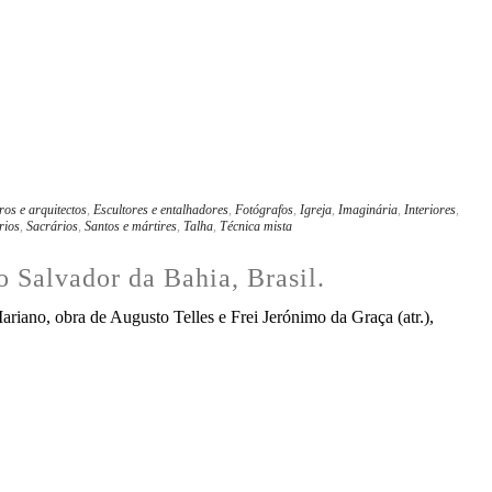
os e arquitectos
,
Escultores e entalhadores
,
Fotógrafos
,
Igreja
,
Imaginária
,
Interiores
,
rios
,
Sacrários
,
Santos e mártires
,
Talha
,
Técnica mista
o Salvador da Bahia, Brasil.
ariano, obra de Augusto Telles e Frei Jerónimo da Graça (atr.),