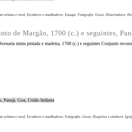
to urbano e rural
,
Escultores e entalhadores
,
Estuque
,
Fotógrafos
,
Gesso
,
Historiadores
,
Hos
anto de Margão, 1700 (c.) e seguintes, Pa
venaria mista pintada e madeira, 1700 (c.) e seguintes Conjunto reconst
to urbano e rural
,
Escultores e entalhadores
,
Fotógrafos
,
Gesso
,
Hospícios e similares
,
Igre