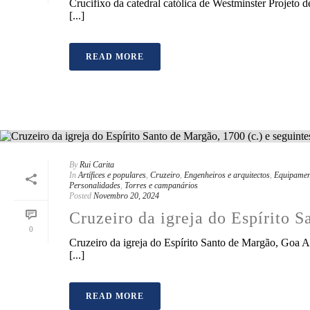
Crucifixo da catedral católica de Westminster Projeto 
[...]
READ MORE
By
Rui Carita
In
Artífices e populares
,
Cruzeiro
,
Engenheiros e arquitectos
,
Equipamen
Personalidades
,
Torres e campanários
Posted
Novembro 20, 2024
Cruzeiro da igreja do Espírito S
0
Cruzeiro da igreja do Espírito Santo de Margão, Goa Al
[...]
READ MORE