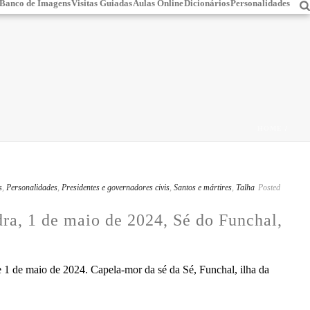
Banco de Imagens
Visitas Guiadas
Aulas Online
Dicionários
Personalidades
HOME
/
s
,
Personalidades
,
Presidentes e governadores civis
,
Santos e mártires
,
Talha
Posted
ra, 1 de maio de 2024, Sé do Funchal,
1 de maio de 2024. Capela-mor da sé da Sé, Funchal, ilha da