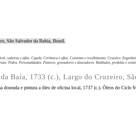
ral, cadeiras e afins
,
Capela
,
Cerâmica e afins
,
Convento e recolhimento
,
Cruzeiro
,
Engenheir
riais
,
Pedra
,
Personalidades
,
Pintores, gravadores e douradores
,
Retábulos, predelas e orató
da Baía, 1733 (c.), Largo do Cruzeiro, Sã
 dourada e pintura a óleo de oficina local, 1737 (c.). Óleos do Ciclo M